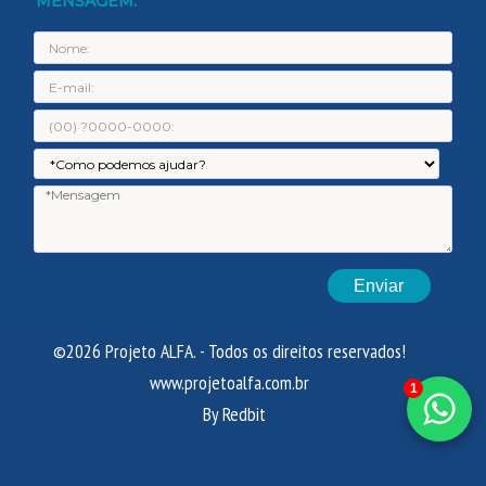
MENSAGEM:
Nome:
E-
mail:
Telefone:
Assunto:
Men
©2026 Projeto ALFA. - Todos os direitos reservados!
www.projetoalfa.com.br
1
By Redbit