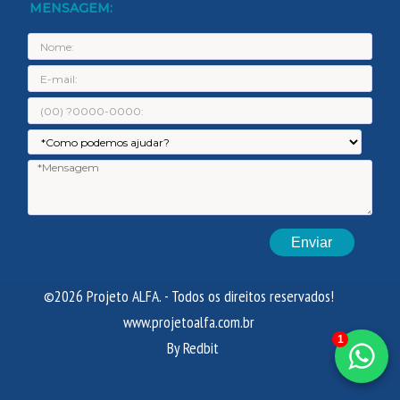
MENSAGEM:
Nome:
E-
mail:
Telefone:
Assunto:
Men
©2026 Projeto ALFA. - Todos os direitos reservados!
www.projetoalfa.com.br
1
By Redbit