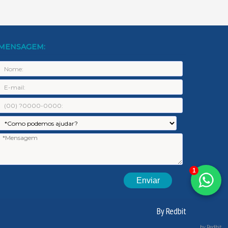
MENSAGEM:
ome:
-
ail:
elefone:
ssunto:
Mensage
1
By Redbit
by Redbit