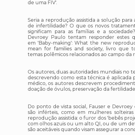
de uma FIV'.
Seria a reprodução assistida a solução para
de infertilidade? O que os novos tratamen
significam para as famílias e a sociedad
Devroey Paulo tentam responder estes q
em 'Baby-making': What the new reproduc
mean for families and society, livro que 
temas polêmicos relacionados ao campo da 
Os autores, duas autoridades mundiais no t
descrevendo como esta técnica é aplicada pa
médico, os autores descrevem procedimentos 
doação de óvulos, preservação da fertilidade
Do ponto de vista social, Fauser e Devroey
são inférteis, como em mulheres solteira
reprodução assistida: o furor dos 'bebês pr
com olhos azuis ou um alto QI, ou de um d
são aceitáveis quando visam assegurar a co