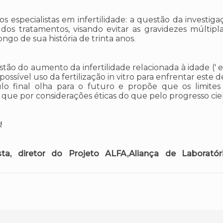
 especialistas em infertilidade: a questão da investiga
dos tratamentos, visando evitar as gravidezes múltipl
ngo de sua história de trinta anos.
ão do aumento da infertilidade relacionada à idade (' 
ossível uso da fertilização in vitro para enfrentar este d
ulo final olha para o futuro e propõe que os limites
 que por considerações éticas do que pelo progresso cien
!
sta, diretor do Projeto ALFA,Aliança de Laborató