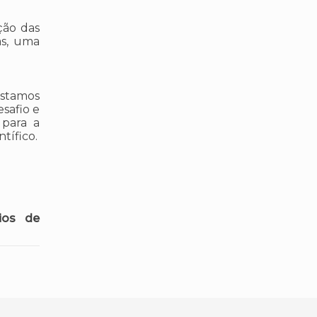
ção das
as, uma
estamos
esafio e
 para a
tífico.
rios de