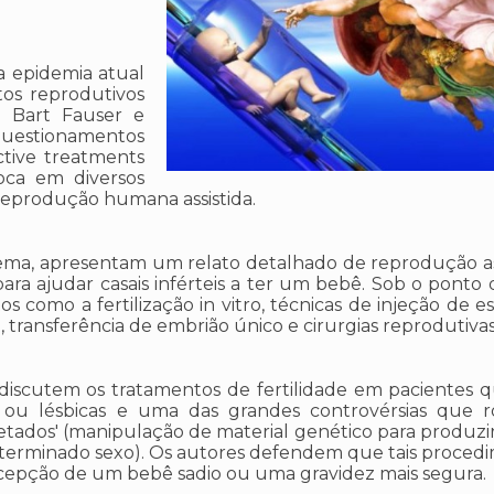
 a epidemia atual
tos reprodutivos
e? Bart Fauser e
uestionamentos
tive treatments
toca em diversos
reprodução humana assistida.
ema, apresentam um relato detalhado de reprodução ass
ra ajudar casais inférteis a ter um bebê. Sob o ponto d
como a fertilização in vitro, técnicas de injeção de e
, transferência de embrião único e cirurgias reprodutivas
 discutem os tratamentos de fertilidade em pacientes 
s ou lésbicas e uma das grandes controvérsias que 
ojetados' (manipulação de material genético para produzi
eterminado sexo). Os autores defendem que tais proced
ncepção de um bebê sadio ou uma gravidez mais segura.