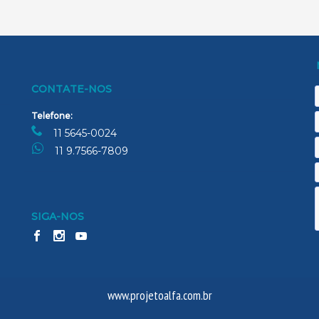
CONTATE-NOS
N
E
Telefone:
m
11 5645-0024
T
11 9.7566-7809
A
SIGA-NOS
www.projetoalfa.com.br