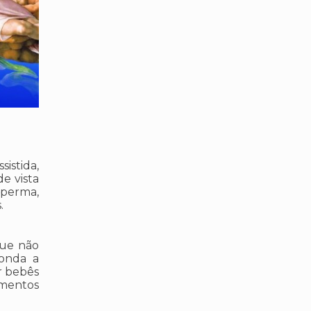
istida,
e vista
sperma,
.
que não
ronda a
r bebês
imentos