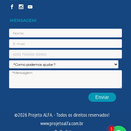
MENSAGEM:
Nome:
E-
mail:
Telefone:
Assunto:
Men
©2026 Projeto ALFA. - Todos os direitos reservados!
www.projetoalfa.com.br
1