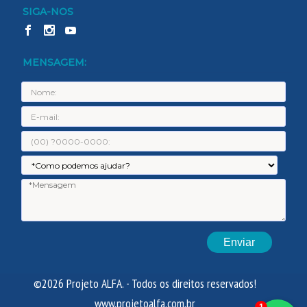
SIGA-NOS
MENSAGEM:
Nome:
E-
mail:
Telefone:
Assunto:
Men
©2026 Projeto ALFA. - Todos os direitos reservados!
www.projetoalfa.com.br