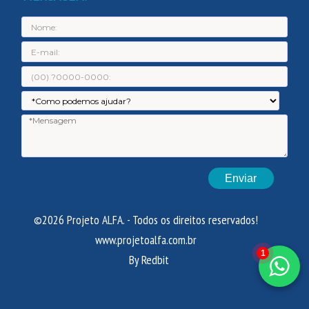
Nome:
E-
mail:
Telefone:
Assunto:
Men
©2026 Projeto ALFA. - Todos os direitos reservados!
www.projetoalfa.com.br
1
By Redbit