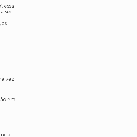
', essa
ra ser
 as
ma vez
ção em
r
ência