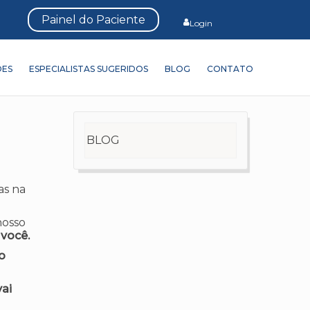
Painel do Paciente
Login
ÕES
ESPECIALISTAS SUGERIDOS
BLOG
CONTATO
BLOG
as na
nosso
 você.
o
ai