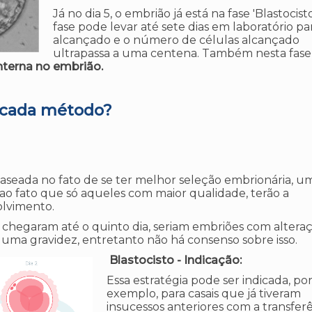
Já no dia 5, o embrião já está na fase 'Blastocisto
fase pode levar até sete dias em laboratório pa
alcançado e o número de células alcançado
ultrapassa a uma centena. Também nesta fase,
nterna no embrião.
 cada método?
é baseada no fato de se ter melhor seleção embrionária, u
e ao fato que só aqueles com maior qualidade, terão a
olvimento.
chegaram até o quinto dia, seriam embriões com altera
 uma gravidez, entretanto não há consenso sobre isso.
Blastocisto - Indicação:
Essa estratégia pode ser indicada, po
exemplo, para casais que já tiveram
insucessos anteriores com a transfer