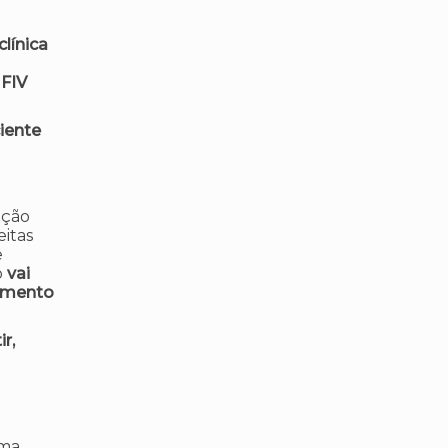
clínica
 FIV
ciente
ação
eitas
e
o
vai
imento
r,
uma