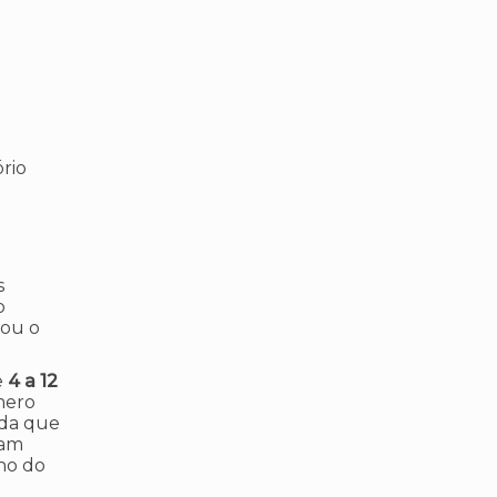
rio
s
o
 ou o
e
4 a 12
mero
ida que
cam
ho do