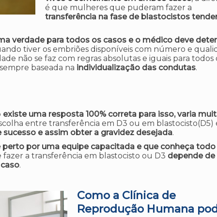
é que mulheres que puderam fazer a
transferência na fase de blastocistos tende
uma verdade para todos os casos e o médico deve dete
uando tiver os embriões disponíveis com número e qual
e não se faz com regras absolutas e iguais para todos 
 é sempre baseada na
individualização das condutas
.
o
existe uma resposta 100% correta para isso,
varia mui
 escolha entre transferência em D3 ou em blastocisto(D5) 
 sucesso e assim obter a
gravidez desejada
.
perto por uma equipe capacitada e que conheça
todo
e fazer a transferência em blastocisto ou D3
depende de
 caso
.
Como a Clínica de
Reprodução Humana
po