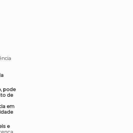
ência
da
o, pode
nto de
cia em
idade
is e
erença