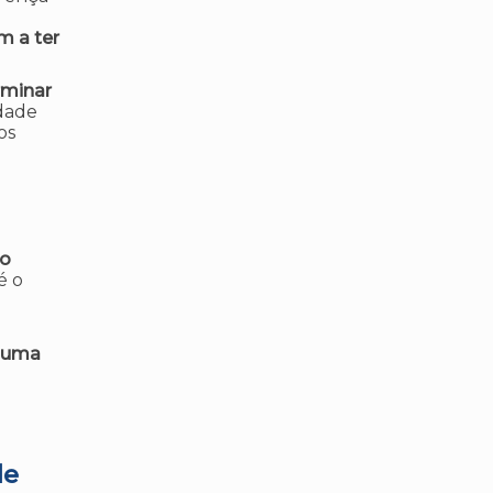
m a ter
rminar
idade
os
to
é o
 uma
de