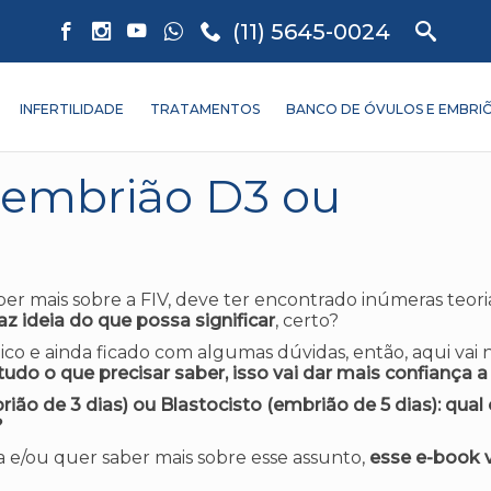
(11) 5645-0024
INFERTILIDADE
TRATAMENTOS
BANCO DE ÓVULOS E EMBRI
 embrião D3 ou
r mais sobre a FIV, deve ter encontrado inúmeras teori
 ideia do que possa significar
, certo?
 e ainda ficado com algumas dúvidas, então, aqui vai 
udo o que precisar saber, isso vai dar mais confiança a
ião de 3 dias) ou Blastocisto (embrião de 5 dias): qual 
?
a e/ou quer saber mais sobre esse assunto,
esse e-book v