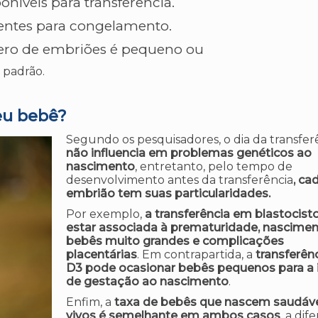
níveis para transferência.
entes para congelamento.
ro de embriões é pequeno ou
 padrão.
eu bebê?
Segundo os pesquisadores, o dia da transfer
não influencia em problemas genéticos ao
nascimento
, entretanto, pelo tempo de
desenvolvimento antes da transferência
, ca
embrião tem suas particularidades.
Por exemplo,
a transferência em blastocist
estar associada à prematuridade, nascime
bebês muito grandes e complicações
placentárias
. Em contrapartida, a
transferên
D3 pode ocasionar bebês pequenos para a 
de gestação ao nascimento
.
Enfim, a
taxa de bebês que nascem saudáve
vivos é semelhante em ambos casos
, a dif