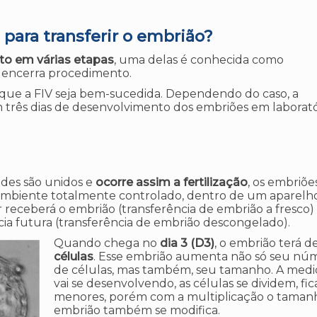
ara transferir o embrião?
ito em várias etapas
, uma delas é conhecida como
 encerra procedimento.
 que a FIV seja bem-sucedida. Dependendo do caso, a
m três dias de desenvolvimento dos embriões em laborató
ides são unidos e
ocorre assim a fertilização
, os embriõe
ambiente totalmente controlado, dentro de um aparelh
r receberá o embrião (transferência de embrião a fresco)
a futura (transferência de embrião descongelado).
Quando chega no
dia 3 (D3)
, o embrião terá d
células
. Esse embrião aumenta não só seu nú
de células, mas também, seu tamanho. A med
vai se desenvolvendo, as células se dividem, fi
menores, porém com a multiplicação o taman
embrião também se modifica.