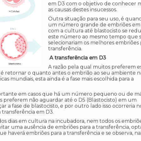
em D3 com o objetivo de conhecer 
as causas destes insucessos.
Outra situação para seu uso, é quan
um número grande de embriões em 
com a cultura até blastocisto se redu
este número ao mesmo tempo que 
selecionariam os melhores embriões 
transferência.
A transferência em D3
A razão pela qual muitos preferem e
é retornar o quanto antes o embrião ao seu ambiente na
as mundiais, esta ainda é a fase mais escolhida para a
mportante em casos que há um número pequeno ou de m
os preferem não aguardar até o D5 (Blastocisto) em um
r a fase de blastocisto, e por outro lado isso ocorreria 
 transferência em D3.
os dias em cultura na incubadora, nem todos os embriõ
evitar uma ausência de embriões para a transferência, opt
que haverá embriões para a transferência e se observa, na