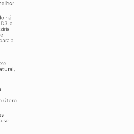
melhor
do há
D3, e
ziria
se
para a
sse
tural,
á
no útero
es
a-se