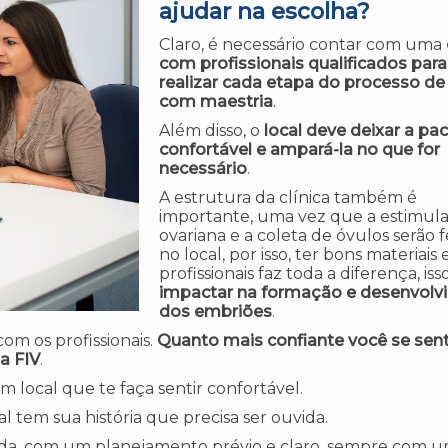
ajudar na escolha?
Claro, é necessário contar com uma
com profissionais qualificados para
realizar cada etapa do processo de
com maestria
.
Além disso, o
local deve deixar a pa
confortável e ampará-la no que for
necessário
.
A estrutura da clínica também é
importante, uma vez que a estimul
ovariana e a coleta de óvulos serão f
no local, por isso, ter bons materiais 
profissionais faz toda a diferença, iss
impactar na formação e desenvolv
dos embriões
.
m os profissionais.
Quanto mais confiante você se senti
a FIV
.
ocal que te faça sentir confortável.
l tem sua história que precisa ser ouvida.
da, com um planejamento prévio e claro, sempre com 